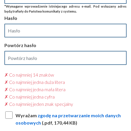
*Wymagane wprowadzenie istniejacego adresu e-mail. Pod wskazany adres
będą trafiały do Państwa komunikaty z systemu.
Hasło
Powtórz hasło
✗
Co najmniej 14 znaków
✗
Co najmniej jedna duża litera
✗
Co najmniej jedna mała litera
✗
Co najmniej jedna cyfra
✗
Co najmniej jeden znak specjalny
Wyrażam
zgodę na przetwarzanie moich danych
osobowych
(.pdf, 170,44 KB)